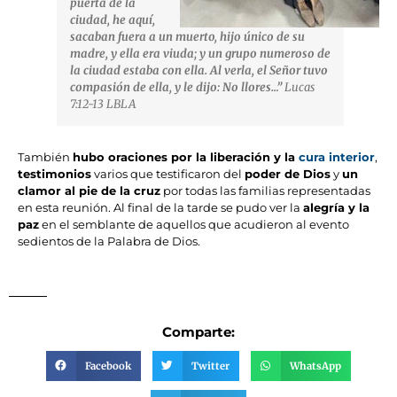
puerta de la
ciudad, he aquí,
sacaban fuera a un muerto, hijo único de su
madre, y ella era viuda; y un grupo numeroso de
la ciudad estaba con ella. Al verla, el Señor tuvo
compasión de ella, y le dijo: No llores…”
Lucas
7:12-13 LBLA
También
hubo oraciones por la liberación y la
cura interior
,
testimonios
varios que testificaron del
poder de Dios
y
un
clamor al pie de la cruz
por todas las familias representadas
en esta reunión. Al final de la tarde se pudo ver la
alegría y la
paz
en el semblante de aquellos que acudieron al evento
sedientos de la Palabra de Dios.
Comparte:
Facebook
Twitter
WhatsApp