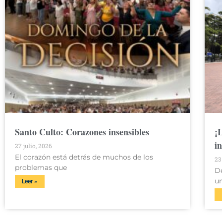
Santo Culto: Corazones insensibles
¡
i
27 julio, 2026
El corazón está detrás de muchos de los
23
problemas que
D
u
Leer »