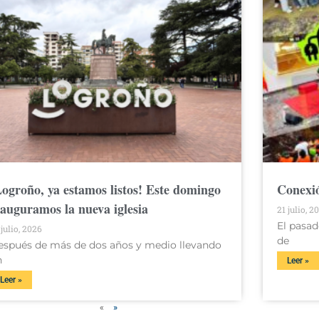
Logroño, ya estamos listos! Este domingo
Conexió
nauguramos la nueva iglesia
21 julio, 2
El pasad
 julio, 2026
de
espués de más de dos años y medio llevando
n
Leer »
Leer »
«
»