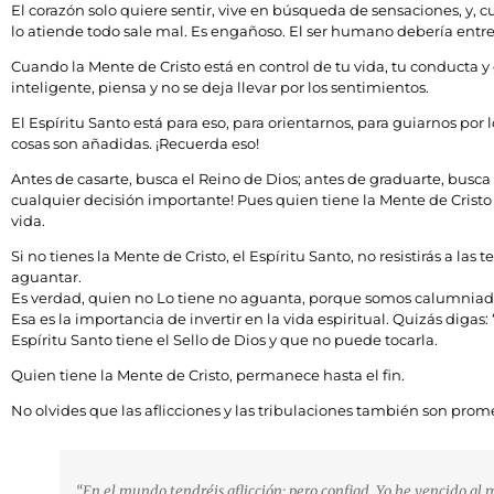
El corazón solo quiere sentir, vive en búsqueda de sensaciones, y, 
lo atiende todo sale mal. Es engañoso. El ser humano debería entreg
Cuando la Mente de Cristo está en control de tu vida, tu conducta 
inteligente, piensa y no se deja llevar por los sentimientos.
El Espíritu Santo está para eso, para orientarnos, para guiarnos por
cosas son añadidas. ¡Recuerda eso!
Antes de casarte, busca el Reino de Dios; antes de graduarte, busca 
cualquier decisión importante! Pues quien tiene la Mente de Cristo e
vida.
Si no tienes la Mente de Cristo, el Espíritu Santo, no resistirás a l
aguantar.
Es verdad, quien no Lo tiene no aguanta, porque somos calumniados,
Esa es la importancia de invertir en la vida espiritual. Quizás diga
Espíritu Santo tiene el Sello de Dios y que no puede tocarla.
Quien tiene la Mente de Cristo, permanece hasta el fin.
No olvides que las aflicciones y las tribulaciones también son prom
“En el mundo tendréis aflicción; pero confiad, Yo he vencido al 