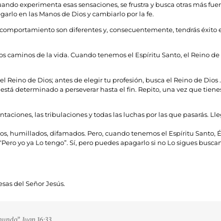
cuando experimenta esas sensaciones, se frustra y busca otras más fuer
arlo en las Manos de Dios y cambiarlo por la fe.
y comportamiento son diferentes y, consecuentemente, tendrás éxito e
 los caminos de la vida. Cuando tenemos el Espíritu Santo, el Reino de
el Reino de Dios; antes de elegir tu profesión, busca el Reino de Dios
stá determinado a perseverar hasta el fin. Repito, una vez que tienes 
as tentaciones, las tribulaciones y todas las luchas por las que pasarás
 humillados, difamados. Pero, cuando tenemos el Espíritu Santo, Él n
s: “Pero yo ya Lo tengo”. Sí, pero puedes apagarlo si no Lo sigues busc
esas del Señor Jesús.
mundo”, Juan 16:33.