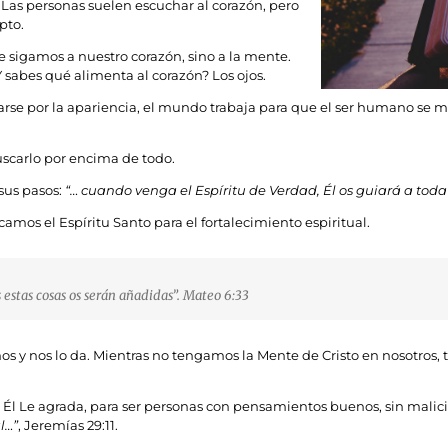
s. Las personas suelen escuchar al corazón, pero
pto.
e sigamos a nuestro corazón, sino a la mente.
 sabes qué alimenta al corazón? Los ojos.
rse por la apariencia, el mundo trabaja para que el ser humano se m
buscarlo por encima de todo.
 sus pasos:
“… cuando venga el Espíritu de Verdad, Él os guiará a toda
mos el Espíritu Santo para el fortalecimiento espiritual.
 estas cosas os serán añadidas”. Mateo 6:33
s y nos lo da. Mientras no tengamos la Mente de Cristo en nosotros
a Él Le agrada, para ser personas con pensamientos buenos, sin malic
l…”
, Jeremías 29:11.