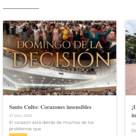
Santo Culto: Corazones insensibles
¡
i
27 julio, 2026
El corazón está detrás de muchos de los
23
problemas que
D