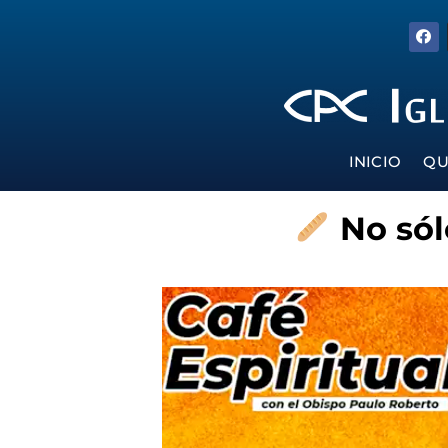
INICIO
QU
No sól