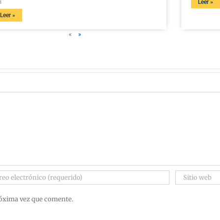
n
Leer »
Leer »
«
»
róxima vez que comente.