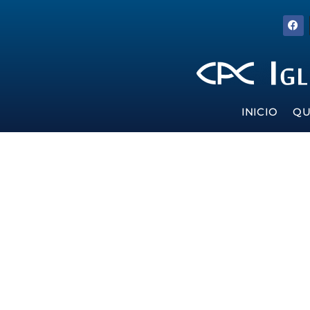
INICIO
QU
El Centro de Ayuda Cristiano ofrece apoyo a adolescentes y
jóvenes contra la depresión
ansiedad
depresión
Fuerza Joven España