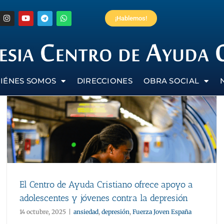
¡Hablemos!
IÉNES SOMOS
DIRECCIONES
OBRA SOCIAL
El Centro de Ayuda Cristiano ofrece apoyo a
adolescentes y jóvenes contra la depresión
14 octubre, 2025
|
ansiedad
,
depresión
,
Fuerza Joven España