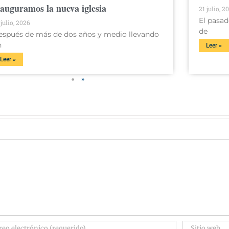
nauguramos la nueva iglesia
21 julio, 2
El pasad
 julio, 2026
de
espués de más de dos años y medio llevando
n
Leer »
Leer »
«
»