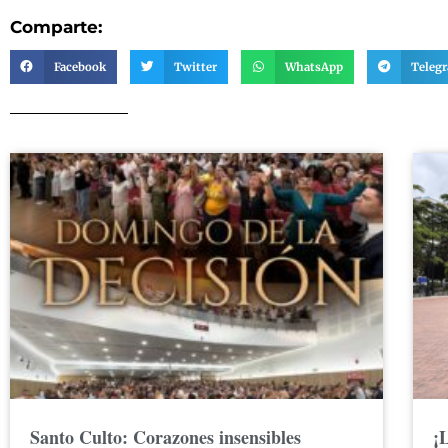
Comparte:
Facebook
Twitter
WhatsApp
Teleg
Santo Culto: Corazones insensibles
¡