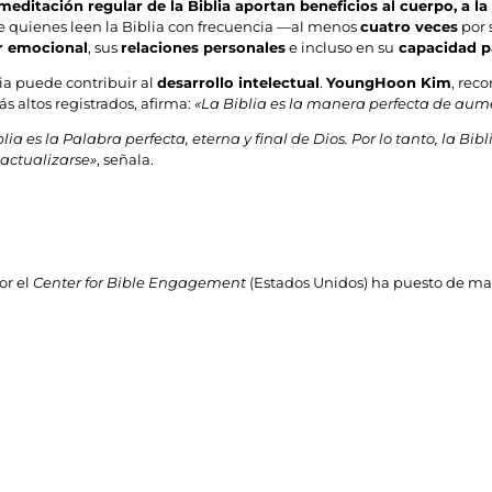
 meditación regular de la Biblia aportan beneficios al cuerpo, a la
 quienes leen la Biblia con frecuencia —al menos
cuatro veces
por
r emocional
, sus
relaciones personales
e incluso en su
capacidad pa
ia puede contribuir al
desarrollo intelectual
.
YoungHoon Kim
, rec
s altos registrados, afirma:
«La Biblia es la manera perfecta de aume
lia es la Palabra perfecta, eterna y final de Dios. Por lo tanto, la Bi
 actualizarse»
, señala.
or el
Center for Bible Engagement
(Estados Unidos) ha puesto de mani