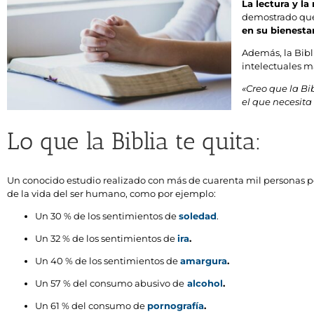
La lectura y la
demostrado que
en su bienesta
Además, la Bibl
intelectuales má
«Creo que la Bib
el que necesita
Lo que la Biblia te quita:
Un conocido estudio realizado con más de cuarenta mil personas p
de la vida del ser humano, como por ejemplo:
Un 30 % de los sentimientos de
soledad
.
Un 32 % de los sentimientos de
ira
.
Un 40 % de los sentimientos de
amargura
.
Un 57 % del consumo abusivo de
alcohol
.
Un 61 % del consumo de
pornografía
.