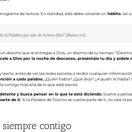
nograma de lectura. En realidad, esta debe volverse un
hábito
, así
de la Palabra que sale de la boca Dios”
(Mateo 4:4).
o un diezmo que le entregas a Dios, un diezmo de tu tiempo. “Diezmo” 
ele a Dios por la noche de descanso, preséntale tu día y pídele
 y leerla, antes de ver las redes sociales o recibir cualquier informaci
ención a cada palabra.
¿Quién habla? ¿Qué dice? ¿A quién le habla? E
la contigo más allá de lo que está escrito.
detente y busca pensar en lo que te está diciendo.
Vuelve a pensar 
parte de ti
. Si la Palabra de Dios no se vuelve parte de ti, no vale la p
a siempre contigo