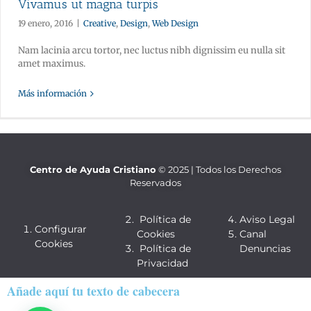
Vivamus ut magna turpis
19 enero, 2016
|
Creative
,
Design
,
Web Design
Nam lacinia arcu tortor, nec luctus nibh dignissim eu nulla sit
amet maximus.
Más información
Centro de Ayuda Cristiano
© 2025 | Todos los Derechos
Reservados
Política de
Aviso Legal
Configurar
Cookies
Canal
Cookies
Política de
Denuncias
Privacidad
Añade aquí tu texto de cabecera