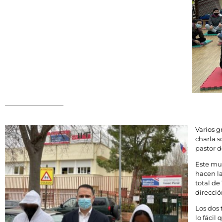
Varios g
charla s
pastor d
Este mun
hacen la
total de
direcció
Los dos
lo fácil