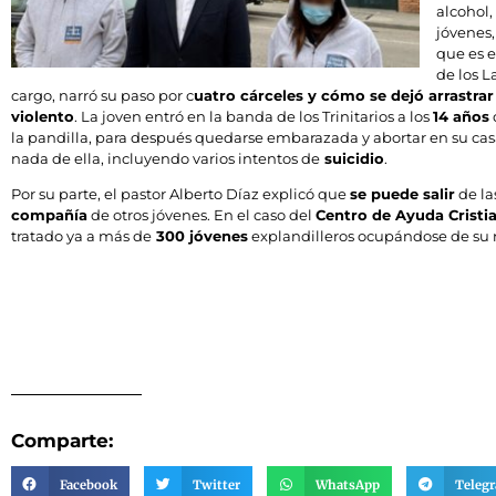
alcohol,
jóvenes,
que es e
de los L
cargo, narró su paso por c
uatro cárceles y cómo se dejó arrastr
violento
. La joven entró en la banda de los Trinitarios a los
14 años
la pandilla, para después quedarse embarazada y abortar en su cas
nada de ella, incluyendo varios intentos de
suicidio
.
Por su parte, el pastor Alberto Díaz explicó que
se puede salir
de la
compañía
de otros jóvenes. En el caso del
Centro de Ayuda Cristi
tratado ya a más de
300 jóvenes
explandilleros ocupándose de su r
Comparte:
Facebook
Twitter
WhatsApp
Teleg