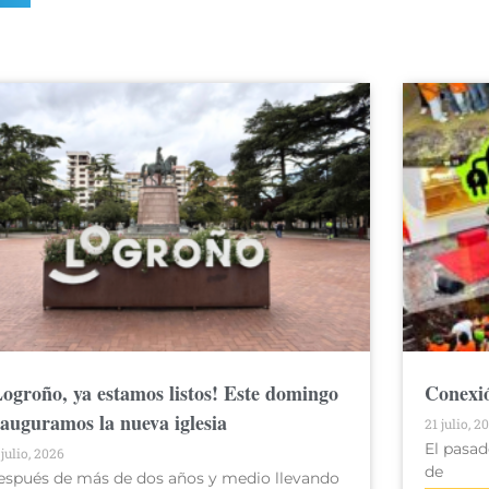
Logroño, ya estamos listos! Este domingo
Conexió
nauguramos la nueva iglesia
21 julio, 2
El pasad
 julio, 2026
de
espués de más de dos años y medio llevando