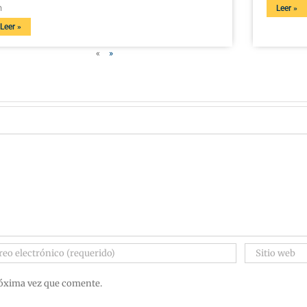
n
Leer »
Leer »
«
»
róxima vez que comente.