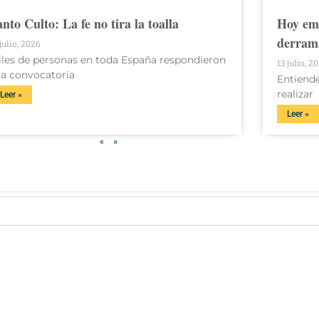
anto Culto: La fe no tira la toalla
Hoy emp
derrama
 julio, 2026
iles de personas en toda España respondieron
13 julio, 2
la convocatoria
Entiende
realizar
Leer »
Leer »
«
»