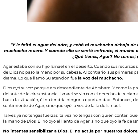
“Y le faltó el agua del odre, y echó al muchacho debajo de 
muchacho muera. Y cuando ella se sentó enfrente, el mucho alzó
¿Qué tienes, Agar? No temas; p
Agar estaba con su hijo Ismael en el desierto. Cuando sus recursos se
de Dios no pasó la mano por su cabeza. Al contrario, sus primeras pa
drama. Lo que llamó Su atención fue
la voz del muchacho.
Dios oyó su voz porque era descendiente de Abraham. Y como la p
delante de la circunstancia, Ismael se vio con el derecho de reclam
hacia la situación, él no tendría ninguna oportunidad. Entonces, desd
sentimiento de Agar, sino que oyó la voz de la fe de Ismael.
Talvez ya no tengas fuerzas; talvez no tengas con quién contar; pue
la mano de Dios. Él no oyó el llanto de Agar, sino que oyó la fe de Is
No intentes sensibilizar a Dios, Él no actúa por nuestros dolores