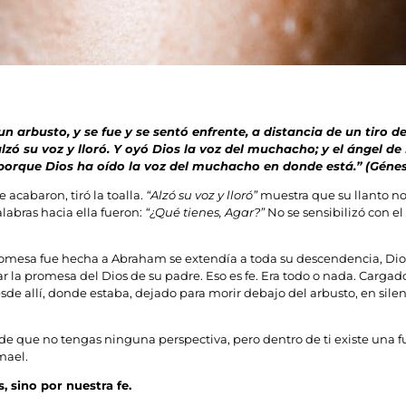
un arbusto, y se fue y se sentó enfrente, a distancia de un tiro 
 su voz y lloró. Y oyó Dios la voz del muchacho; y el ángel de Di
orque Dios ha oído la voz del muchacho en donde está.” (Génesis
 acabaron, tiró la toalla.
“Alzó su voz y lloró”
muestra que su llanto no 
labras hacia ella fueron:
“¿Qué tienes, Agar?”
No se sensibilizó con el
romesa fue hecha a Abraham se extendía a toda su descendencia, Dio
ar la promesa del Dios de su padre. Eso es fe. Era todo o nada. Carg
e allí, donde estaba, dejado para morir debajo del arbusto, en silenci
de que no tengas ninguna perspectiva, pero dentro de ti existe una fu
mael.
, sino por nuestra fe.