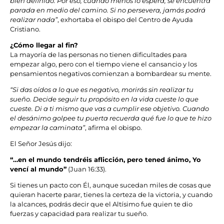
bien definido. Por eso, cuando menos lo espera, se encuentra
parada en medio del camino. Si no persevera, jamás podrá
realizar nada”
, exhortaba el obispo del Centro de Ayuda
Cristiano.
¿Cómo llegar al fin?
La mayoría de las personas no tienen dificultades para
empezar algo, pero con el tiempo viene el cansancio y los
pensamientos negativos comienzan a bombardear su mente.
“Si das oídos a lo que es negativo, morirás sin realizar tu
sueño. Decide seguir tu propósito en la vida cueste lo que
cueste. Di a ti mismo que vas a cumplir ese objetivo. Cuando
el desánimo golpee tu puerta recuerda qué fue lo que te hizo
empezar la caminata”
, afirma el obispo.
El Señor Jesús dijo:
“…en el mundo tendréis aflicción, pero tened ánimo, Yo
vencí al mundo”
(Juan 16:33).
Si tienes un pacto con Él, aunque sucedan miles de cosas que
quieran hacerte parar, tienes la certeza de la victoria, y cuando
la alcances, podrás decir que el Altísimo fue quien te dio
fuerzas y capacidad para realizar tu sueño.