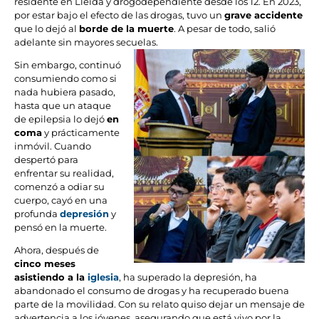
residente en Lleida y drogodependiente desde los 12. En 2023,
por estar bajo el efecto de las drogas, tuvo un
grave accidente
que lo dejó al
borde de la muerte
. A pesar de todo, salió
adelante sin mayores secuelas.
Sin embargo, continuó
consumiendo como si
nada hubiera pasado,
hasta que un ataque
de epilepsia lo dejó
en
coma
y prácticamente
inmóvil. Cuando
despertó para
enfrentar su realidad,
comenzó a odiar su
cuerpo, cayó en una
profunda
depresión
y
pensó en la muerte.
Ahora, después de
cinco meses
asistiendo a la
iglesia
, ha superado la depresión, ha
abandonado el consumo de drogas y ha recuperado buena
parte de la movilidad. Con su relato quiso dejar un mensaje de
advertencia a los jóvenes, asegurando que está vivo por la