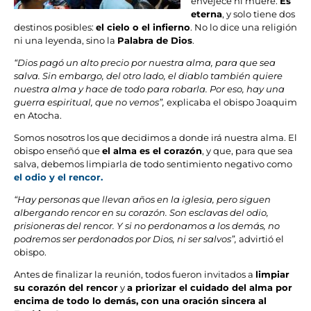
envejece ni muere.
Es
eterna
, y solo tiene dos
destinos posibles:
el cielo o el infierno
. No lo dice una religión
ni una leyenda, sino la
Palabra de Dios
.
“Dios pagó un alto precio por nuestra alma, para que sea
salva. Sin embargo, del otro lado, el diablo también quiere
nuestra alma y hace de todo para robarla. Por eso, hay una
guerra espiritual, que no vemos”,
explicaba el obispo Joaquim
en Atocha.
Somos nosotros los que decidimos a donde irá nuestra alma. El
obispo enseñó que
el alma es el corazón
, y que, para que sea
salva, debemos limpiarla de todo sentimiento negativo como
el odio y el rencor.
“Hay personas que llevan años en la iglesia, pero siguen
albergando rencor en su corazón. Son esclavas del odio,
prisioneras del rencor. Y si no perdonamos a los demás, no
podremos ser perdonados por Dios, ni ser salvos”,
advirtió el
obispo.
Antes de finalizar la reunión, todos fueron invitados a
limpiar
su corazón del rencor
y
a priorizar el cuidado del alma por
encima de todo lo demás, con una oración sincera al