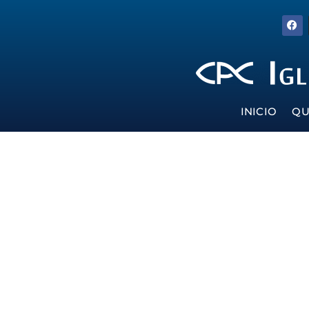
INICIO
QU
“La religión no pudo sanar mi dolor”
Consejos