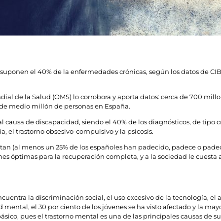
 y suponen el 40% de la enfermedades crónicas, según los datos de 
ial de la Salud (OMS) lo corrobora y aporta datos: cerca de 700 mi
 de medio millón de personas en España.
l causa de discapacidad, siendo el 40% de los diagnósticos, de tipo 
a, el trastorno obsesivo-compulsivo y la psicosis.
entan (al menos un 25% de los españoles han padecido, padece o padece
s óptimas para la recuperación completa, y a la sociedad le cuesta ac
cuentra la discriminación social, el uso excesivo de la tecnología, el a
d mental, el 30 por ciento de los jóvenes se ha visto afectado y la may
sico, pues el trastorno mental es una de las principales causas de su