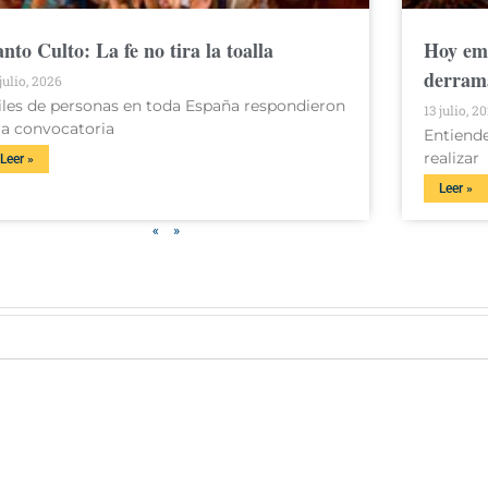
anto Culto: La fe no tira la toalla
Hoy emp
derrama
 julio, 2026
iles de personas en toda España respondieron
13 julio, 2
la convocatoria
Entiende
realizar
Leer »
Leer »
«
»