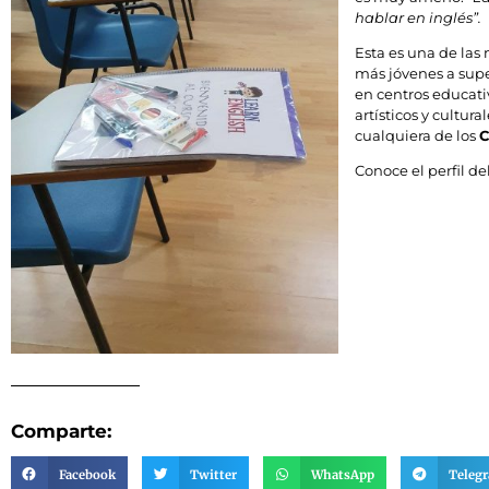
hablar en inglés”.
Esta es una de las 
más jóvenes a super
en centros educati
artísticos y cultur
cualquiera de los
C
Conoce el perfil de
Comparte:
Facebook
Twitter
WhatsApp
Teleg