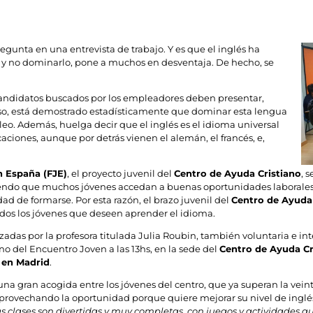
unta en una entrevista de trabajo. Y es que el inglés ha
 y no dominarlo, pone a muchos en desventaja. De hecho, se
candidatos buscados por los empleadores deben presentar,
eso, está demostrado estadísticamente que dominar esta lengua
. Además, huelga decir que el inglés es el idioma universal
aciones, aunque por detrás vienen el alemán, el francés, e,
n España (FJE)
, el proyecto juvenil del
Centro de Ayuda Cristiano
, 
endo que muchos jóvenes accedan a buenas oportunidades laborales. 
ad de formarse. Por esta razón, el brazo juvenil del
Centro de Ayuda 
todos los jóvenes que deseen aprender el idioma.
izadas por la profesora titulada Julia Roubin, también voluntaria e in
o del Encuentro Joven a las 13hs, en la sede del
Centro de Ayuda Cr
, en Madrid
.
 una gran acogida entre los jóvenes del centro, que ya superan la vei
aprovechando la oportunidad porque quiere mejorar su nivel de ingl
as clases son divertidas y muy completas, con juegos y actividades 