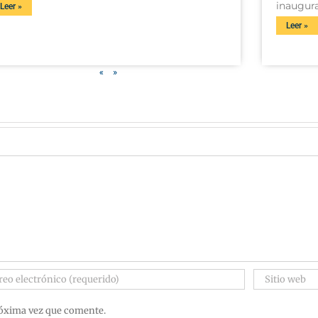
inaugura
Leer »
Leer »
«
»
róxima vez que comente.