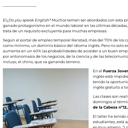
El
¿Do you speak English?
Muchos temen ser abordados con esta preg
ganado protagonismo en el mundo laboral en las últimas décadas,
trata de un requisito excluyente para muchas empresas.
Según el portal de empleo temporal Ranstad, más del 70% de los 
como mínimo, un dominio básico del idioma inglés. Pero no solo 
aumenta en un 40% las probabilidades de acceder a un buen empleo
por antonomasia de los negocios, de la ciencia y de las telecomunic
incluso, el chino, que va ganando terreno.
En el
Fuerza Jove
inglés está impidi
tenido la oportunid
inglés gratuito a 
Las clases son real
domingos al términ
de la Cabeza nº12
El taller ha tenido
estudiantes, está 
es muy ameno.
“L