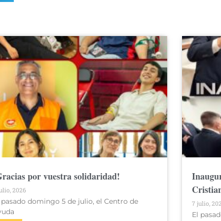
Gracias por vuestra solidaridad!
Inaugur
Cristia
julio, 2026
 pasado domingo 5 de julio, el Centro de
7 julio, 20
yuda
El pasad