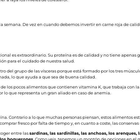
 a la semana. De vez en cuando debemos invertir en carne roja de cali
ional es extraordinario. Su proteína es de calidad y no tiene apenas g
ión para el cuidado de nuestra salud.
o del grupo de las vísceras porque está formado por los tres músculo
nada, lo que ayuda a que sea de buena calidad.
 de los pocos alimentos que contienen vitamina K, que trabaja con la
r lo que representa un gran aliado en caso de anemia.
a. Contrario a lo que muchas personas piensan, estos alimentos están
prar fresco por falta de tiempo y, en cuanto a coste, las conservas
oger entre las
sardinas, las sardinillas, las anchoas, los arenques, 
 los boquerones
. Como veis, tenemos un montón de opciones en el