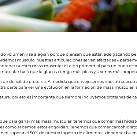
do volumen y se alegran porque piensan que están adelgazando pero
erdemos músculo, nuestras articulaciones se ven afectadas y perdemo
antener nuestra masa muscular es algo primordial para un buen esta
 muscular hará que la glucosa tenga más picos y seamos más propenso
 un déficit de proteína. A medida que envejecemos nuestro cuerpo 
ra parte para ver una evolución en la formación de masa muscular, 
tura, por eso es importante que siempre incluyamos proteínas de cal
e que para ganar más masa muscular, tenemos que comer más hidratos
ues como sabemos, estos engordan. Tenemos que comer carbohidratos
eben superar el 50% de nuestra ingesta de alimentos, deben ser buen