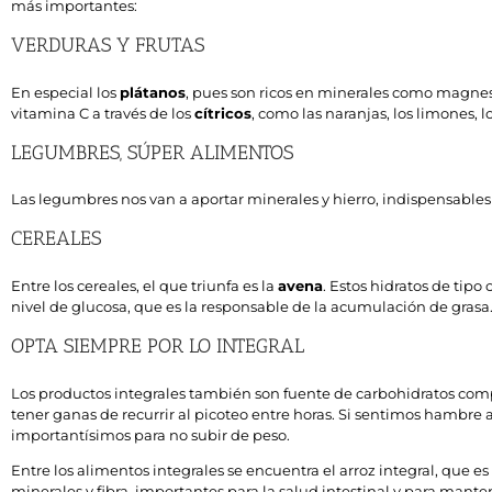
más importantes:
VERDURAS Y FRUTAS
En especial los
plátanos
, pues son ricos en minerales como magnes
vitamina C a través de los
cítricos
, como las naranjas, los limones, 
LEGUMBRES, SÚPER ALIMENTOS
Las legumbres nos van a aportar minerales y hierro, indispensable
CEREALES
Entre los cereales, el que triunfa es la
avena
. Estos hidratos de tip
nivel de glucosa, que es la responsable de la acumulación de grasa
OPTA SIEMPRE POR LO INTEGRAL
Los productos integrales también son fuente de carbohidratos com
tener ganas de recurrir al picoteo entre horas. Si sentimos hambr
importantísimos para no subir de peso.
Entre los alimentos integrales se encuentra el arroz integral, que 
minerales y fibra, importantes para la salud intestinal y para mantene