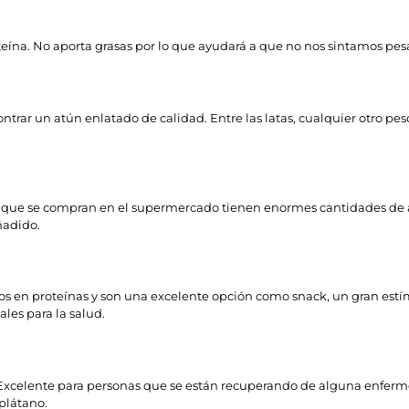
na. No aporta grasas por lo que ayudará a que no nos sintamos pes
ntrar un atún enlatado de calidad. Entre las latas, cualquier otro pes
ja que se compran en el supermercado tienen enormes cantidades de 
ñadido.
cos en proteínas y son una excelente opción como snack, un gran estím
ales para la salud.
tos. Excelente para personas que se están recuperando de alguna enfe
plátano.