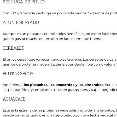
PECHUGA DE POLLO
Con 100 gramos de pechuga de pollo obtenemos 23 gramos de proteí
ATÚN ENLATADO
Aunque es un pescado con múltiples beneficios, no es tan fácil enco
quiere gastar mucho en un atún en lata realmente bueno.
CEREALES
El único cereal que yo recomiendo es la avena. Los cereales de ca
gramos de proteína y, además, tiene abundante fibra como valor a
FRUTOS SECOS
Aquí reinan
los pistachos, los anacardos y las almendras
. Son ri
las patatas fritas y semejantes ricos en grasas trans y súper perjudici
AGUACATE
Esta es la estrella de las proteínas vegetales y uno de mis favori
puede tomar untado o en un ligero batido con una leche vegetal y 