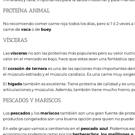
PROTEÍNA ANIMAL
No recomiendo comer carne roja todos los días, pero sí 1 ó 2 veces
carne de
vaca
o de
buey
.
VÍSCERAS
Las
vísceras
no son las proteínas más populares pero su valor nutric
valor en el mercado es bajo, hace que estas sean una fantástica opc
El
corazón de ternera
es una de las opciones más importantes dentr
el músculo estriado y el músculo cardiaco. Es una carne muy oxige
El
hígado
también es excelente. Tiene proteína de calidad y es uno
articulaciones y músculos. Además, también tiene mucho hierro, po
PESCADOS Y MARISCOS
Los
pescados
y los
mariscos
también son una gran fuente de proteín
productos congelados son una buena opción para quien no puede com
En este grupo vamos a centrarnos en el
pescado azul
. Podemos esc
económicos podemos optar por los
berberechos, los mejillones o