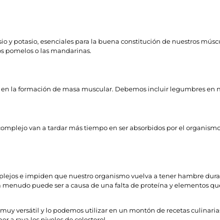
io y potasio, esenciales para la buena constitución de nuestros mú
los pomelos o las mandarinas.
s en la formación de masa muscular. Debemos incluir legumbres en nu
o complejo van a tardar más tiempo en ser absorbidos por el organis
.
plejos e impiden que nuestro organismo vuelva a tener hambre duran
e a menudo puede ser a causa de una falta de proteína y elementos 
es muy versátil y lo podemos utilizar en un montón de recetas culinari
r a raya los niveles de colesterol.