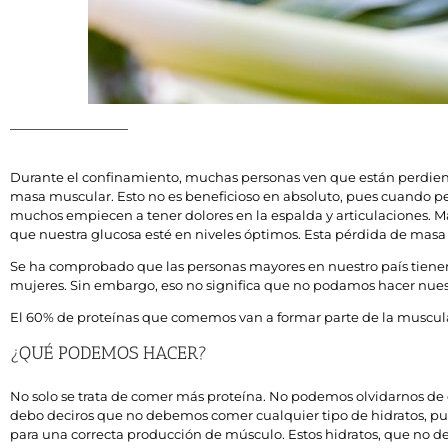
Durante el confinamiento, muchas personas ven que están perdien
masa muscular. Esto no es beneficioso en absoluto, pues cuando p
muchos empiecen a tener dolores en la espalda y articulaciones. M
que nuestra glucosa esté en niveles óptimos. Esta pérdida de masa
Se ha comprobado que las personas mayores en nuestro país tienen
mujeres. Sin embargo, eso no significa que no podamos hacer nuest
El 60% de proteínas que comemos van a formar parte de la muscula
¿QUÉ PODEMOS HACER?
No solo se trata de comer más proteína. No podemos olvidarnos d
debo deciros que no debemos comer cualquier tipo de hidratos, p
para una correcta producción de músculo. Estos hidratos, que no d