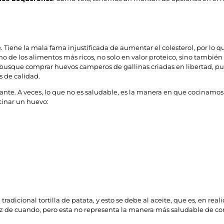
Tiene la mala fama injustificada de aumentar el colesterol, por lo 
o de los alimentos más ricos, no solo en valor proteico, sino tambié
 busque comprar huevos camperos de gallinas criadas en libertad, pue
s de calidad.
tante. A veces, lo que no es saludable, es la manera en que cocinam
cinar un huevo:
dicional tortilla de patata, y esto se debe al aceite, que es, en rea
vez de cuando, pero esta no representa la manera más saludable de co