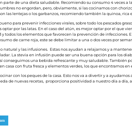
n parte de una dieta saludable. Recomiendo su consumo 4 veces a l
legumbres no engordan, pero, obviamente, si las cocinamos con chorizo
 las lentejas o los garbanzos, recomiendo también la quinoa, rica e
ueno para prevenir infecciones virales, sobre todo los pescados grasos
tar por las latas. En el caso del atún, es mejor optar por el que viene
 todos los elementos que favorecen la prevención de infecciones. En
umo de carne roja, este se debe limitar a una o dos veces por sema
o natural y las infusiones. Estas nos ayudan a relajarnos y a mantene
ar. La stevia en infusión puede ser una buena opción para los diabé
sí conseguimos una bebida refrescante y muy saludable. También po
s en casa con fruta fresca y elementos verdes, los que encontramos 
ocinar con los peques de la casa. Esto nos va a divertir y a ayudarnos
ueda de nuevas recetas, proporciona positividad a nuestro día a día, 
ram