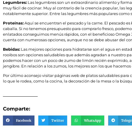
Legumbres:
Las legumbres son un extraordinario alimento y forma
muy fácil de cocinar. Muy al contrario de la creencia popular, las 
notablemente superior. Entre las legumbres más populares como son
Proteínas:
Aquí se encuentran el pescado y la carne. El pescado es b
caballa. Si no tenemos presupuesto para comprarlo fresco, podemos op
enlatados conseguimos menús rápidos, con el beneficioso Omega 3 y
cuenta con numerosas opciones, aunque no se debe abusar del cons
Bebidas:
Las mejores opciones para hidratarse son el agua en estad
rooibos son opciones saludables que además agradan a nuestro palad
podemos hacer con un poco de zumo de limón recién exprimido, a
jengibre. En relación a los zumos, los mejores son los que hacemo
Por último aconsejo visitar páginas web de platos saludables para c
lo que le rodea, como la cocina, la decoración de la mesa o la búsq
Comparte:
Facebook
Twitter
WhatsApp
Teleg