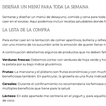
DISEÑAR UN MENÚ PARA TODA LA SEMANA
Sentarse y diseñar un menú de desayuno, comida y cena para toda 
caer en el exceso. Aquí podemos incluir recetas saludables donde ha
LA LISTA DE LA COMPRA
Para evitar caer en la tentación de comer aperitivos, bollería y ref
con uno mismo de no sucumbir ante la emoción de querer llenar nues
A continuación detallamos algunos de productos que no deben falt
Verduras frescas:
Debemos contar con verduras de hoja verde y hort
la patata por su bajo índice glucémico.
Frutas:
La manzana y el plátano son frutas económicas y con muchos 
beneficiosas también. En particular, la grosella es una fruta indica
Cereales:
Durante el confinamiento no recomendaría los famosos ce
múltiples beneficios que tiene para la salud.
Lácteos:
En este apartado me centraría en el yogurt y, para aquel
de coco.