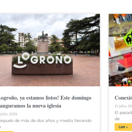
Logroño, ya estamos listos! Este domingo
Conexió
nauguramos la nueva iglesia
21 julio, 2
El pasad
 julio, 2026
de
espués de más de dos años y medio llevando
n
Leer »