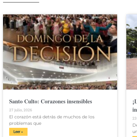
Santo Culto: Corazones insensibles
¡
i
27 julio, 2026
El corazón está detrás de muchos de los
23
problemas que
D
u
Leer »