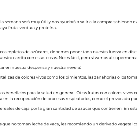
la semana será muy útil y nos ayudará a salir a la compra sabiendo 
ya fruta, verdura y proteína.
rescos repletos de azúcares, debemos poner toda nuestra fuerza en dise
tro carrito con estas cosas. No es fácil, pero si vamos al supermer
ar en nuestra despensa y nuestra nevera:
alizas de colores vivos como los pimientos, las zanahorias o los tom
beneficios para la salud en general. Otras frutas con colores vivos 
da en la recuperación de procesos respiratorios, como el provocado po
reales de caja por la gran cantidad de azúcar que contienen. En este
los que no toman leche de vaca, les recomiendo un derivado vegetal c