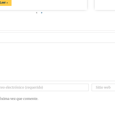
Leer »
«
»
róxima vez que comente.