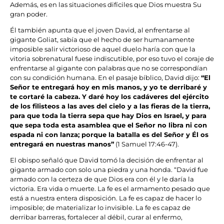
Además, es en las situaciones difíciles que Dios muestra Su
gran poder.
Él también apunta que el joven David, al enfrentarse al
gigante Goliat, sabía que el hecho de ser humanamente
imposible salir victorioso de aquel duelo haría con que la
vitoria sobrenatural fuese indiscutible, por eso tuvo el coraje de
enfrentarse al gigante con palabras que no se correspondían
con su condición humana. En el pasaje bíblico, David dijo:
“El
Señor te entregará hoy en mis manos, y yo te derribaré y
te cortaré la cabeza. Y daré hoy los cadáveres del ejército
de los filisteos a las aves del cielo y a las fieras de la tierra,
para que toda la tierra sepa que hay Dios en Israel, y para
que sepa toda esta asamblea que el Señor no libra ni con
espada ni con lanza; porque la batalla es del Señor y Él os
entregará en nuestras manos”
(1 Samuel 17:46-47).
El obispo señaló que David tomó la decisión de enfrentar al
gigante armado con solo una piedra y una honda. “David fue
armado con la certeza de que Dios era con él y le daría la
victoria. Era vida o muerte. La fe es el armamento pesado que
está a nuestra entera disposición. La fe es capaz de hacer lo
imposible; de materializar lo invisible. La fe es capaz de
derribar barreras, fortalecer al débil, curar al enfermo,