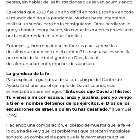
peores, sin hablar de las frustraciones que se van acumulando.
Es verdad que 2020 fue un año difícil en toda España y en todo
el mundo debido a la pandemia. Muchos hasta intentaron
realizar un sueño, pero no lo consiguieron. Otros perdieron lo
que ya habían conquistado, sin contar las muertes provocadas
por la enfermedad en tantas familias.
Entonces, ¿cómo encontrar las fuerzas para superar los
desafíos que aparecen en el camino? La respuesta es sencilla:
por medio de la fe inteligente en Dios, la cual,
desafortunadamente, muchos desconocen.
La grandeza de la fe
Para explicar la grandeza de la fe, el obispo del Centro de
Ayuda Cristiano usa el ejemplo de David, cuando este
enfrentaba a sus enemigos:
“Entonces dijo David al filisteo:
Tú vienes a mí con espada, lanza y jabalina, pero yo vengo
a ti en el nombre del Señor de los ejércitos, el Dios de los
escuadrones de Israel, a quien tú has desafiado.”
(1 Samuel
17:45).
Haciendo una comparación, el obispo demuestra que la fe ve
lo que nadie ve y que los problemas que parecen imposibles
son solo un combustible para que la fe permanezca activa.