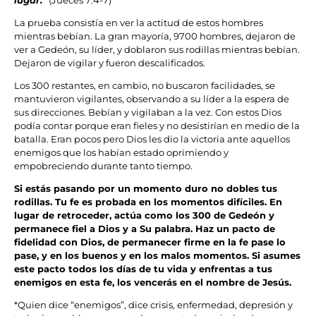
lugar.”
(Jueces 7:4-7)
La prueba consistía en ver la actitud de estos hombres
mientras bebían. La gran mayoría, 9700 hombres, dejaron de
ver a Gedeón, su líder, y doblaron sus rodillas mientras bebían.
Dejaron de vigilar y fueron descalificados.
Los 300 restantes, en cambio, no buscaron facilidades, se
mantuvieron vigilantes, observando a su líder a la espera de
sus direcciones. Bebían y vigilaban a la vez. Con estos Dios
podía contar porque eran fieles y no desistirían en medio de la
batalla. Eran pocos pero Dios les dio la victoria ante aquellos
enemigos que los habían estado oprimiendo y
empobreciendo durante tanto tiempo.
Si estás pasando por un momento duro no dobles tus
rodillas. Tu fe es probada en los momentos difíciles. En
lugar de retroceder, actúa como los 300 de Gedeón y
permanece fiel a Dios y a Su palabra. Haz un pacto de
fidelidad con Dios, de permanecer firme en la fe pase lo
pase, y en los buenos y en los malos momentos. Si asumes
este pacto todos los días de tu vida y enfrentas a tus
enemigos en esta fe, los vencerás en el nombre de Jesús.
*Quien dice “enemigos”, dice crisis, enfermedad, depresión y