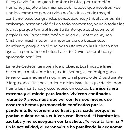
El rey David fue un gran hombre de Dios, pero también
humano y sujeto a las mismas debilidades que nosotros. Fue
ungido como rey pero su vida no fue de color de rosa, al
contrario, pasó por grandes persecuciones y tribulaciones. Sin
embargo, permaneció fiel en todo momento y venció todas las
luchas porque tenía el Espíritu Santo, que es el espíritu el
propio Dios. Es por esta razón que en el Centro de Ayuda
Cristiano insistimos en la importancia de buscar este
bautismo, porque es el que nos sustenta en las luchas y nos
ayuda a permanecer fieles. La fe de David fue probada y
aprobada por Dios.
La fe de Gedeón también fue probada. Los hijos de Israel
hicieron lo malo ante los ojos del Señor y el enemigo ganó
terreno. Los madianitas oprimieron al pueblo de Dios durante
7 largos años. Tal era el miedo de los israelitas que decidieron
huir a las montañas y esconderse en cuevas.
La miseria era
extrema y el miedo paralizador. Vivieron confinados
durante 7 años, nada que ver con los dos meses que
nosotros hemos permanecido confinados por la
pandemia. Su economía se había paralizado porque no
podían cuidar de sus cultivos con libertad. El hambre les
azotaba y no conseguían ver la salida. ¿Te resulta familiar?
En la actualidad, el coronavirus ha paralizado la economía