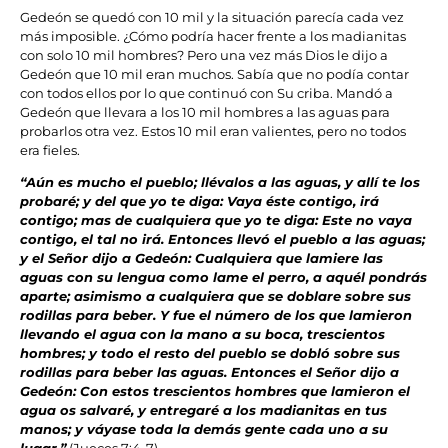
Gedeón se quedó con 10 mil y la situación parecía cada vez
más imposible. ¿Cómo podría hacer frente a los madianitas
con solo 10 mil hombres? Pero una vez más Dios le dijo a
Gedeón que 10 mil eran muchos. Sabía que no podía contar
con todos ellos por lo que continuó con Su criba. Mandó a
Gedeón que llevara a los 10 mil hombres a las aguas para
probarlos otra vez. Estos 10 mil eran valientes, pero no todos
era fieles.
“Aún es mucho el pueblo; llévalos a las aguas, y allí te los
probaré; y del que yo te diga: Vaya éste contigo, irá
contigo; mas de cualquiera que yo te diga: Este no vaya
contigo, el tal no irá. Entonces llevó el pueblo a las aguas;
y el Señor dijo a Gedeón: Cualquiera que lamiere las
aguas con su lengua como lame el perro, a aquél pondrás
aparte; asimismo a cualquiera que se doblare sobre sus
rodillas para beber. Y fue el número de los que lamieron
llevando el agua con la mano a su boca, trescientos
hombres; y todo el resto del pueblo se dobló sobre sus
rodillas para beber las aguas. Entonces el Señor dijo a
Gedeón: Con estos trescientos hombres que lamieron el
agua os salvaré, y entregaré a los madianitas en tus
manos; y váyase toda la demás gente cada uno a su