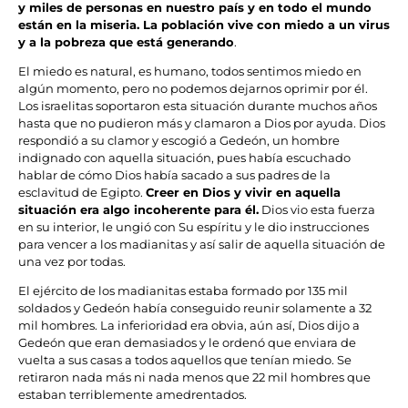
y miles de personas en nuestro país y en todo el mundo
están en la miseria. La población vive con miedo a un virus
y a la pobreza que está generando
.
El miedo es natural, es humano, todos sentimos miedo en
algún momento, pero no podemos dejarnos oprimir por él.
Los israelitas soportaron esta situación durante muchos años
hasta que no pudieron más y clamaron a Dios por ayuda. Dios
respondió a su clamor y escogió a Gedeón, un hombre
indignado con aquella situación, pues había escuchado
hablar de cómo Dios había sacado a sus padres de la
esclavitud de Egipto.
Creer en Dios y vivir en aquella
situación era algo incoherente para él.
Dios vio esta fuerza
en su interior, le ungió con Su espíritu y le dio instrucciones
para vencer a los madianitas y así salir de aquella situación de
una vez por todas.
El ejército de los madianitas estaba formado por 135 mil
soldados y Gedeón había conseguido reunir solamente a 32
mil hombres. La inferioridad era obvia, aún así, Dios dijo a
Gedeón que eran demasiados y le ordenó que enviara de
vuelta a sus casas a todos aquellos que tenían miedo. Se
retiraron nada más ni nada menos que 22 mil hombres que
estaban terriblemente amedrentados.