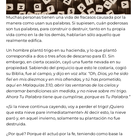
Muchas personas tienen una vida de fracasos causada por la
manera como usan sus palabras. Si supiesen, cuán poderosas
son tus palabras, para construir o destruir, tanto en tu propia
vida como en la de los demás, hablarían sólo aquello que
realmente edifica.
Un hombre plantó trigo en su hacienda, y lo que plantó
correspondía a dos o tres años de descanso para Él. Sin
embargo, en cierta ocasión, cayó una fuerte nevada en su
propiedad. Sabiendo del prejuicio que esto le costaría, cogió
su Biblia, fue al campo, y dijo en voz alta:
“Oh, Dios, yo he sido
fiel en mis diezmos y en mis ofrendas, y tú has prometido,
aquí en Malaquías 3:10, abrir las ventanas de los cielos y
derramar bendiciones sin medida, y no nieve sobre mi trigo.
Ahora Tu Palabra tiene que cumplirse, porque es Tu Palabra.”
«¡Si la nieve continua cayendo, voy a perder el trigo! ¡Quiero
que esta nieve pare inmediatamente!» Al decir esto, la nieve
paró y, en aquel invierno, solamente su plantación no fue
destruida.
¿Por qué? Porque él actuó por la fe, teniendo como base la