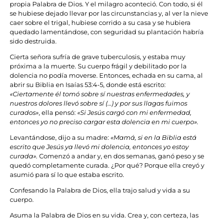
propia Palabra de Dios. Y el milagro aconteció. Con todo, si él
se hubiese dejado llevar por las circunstancias y, al ver la nieve
caer sobre el trigal, hubiese corrido a su casa y se hubiera
quedado lamentándose, con seguridad su plantación habría
sido destruida.
Cierta señora sufría de grave tuberculosis, y estaba muy
próxima a la muerte. Su cuerpo frágil y debilitado por la
dolencia no podía moverse. Entonces, echada en su cama, al
abrir su Biblia en Isaías 53:4-5, donde está escrito:
«Ciertamente él tomó sobre sí nuestras enfermedades, y
nuestros dolores llevó sobre sí (…) y por sus llagas fuimos
curados»
, ella pensó:
«Si Jesús cargó con mi enfermedad,
entonces yo no preciso cargar esta dolencia en mi cuerpo».
Levantándose, dijo a su madre:
«Mamá, si en la Biblia está
escrito que Jesús ya llevó mi dolencia, entonces yo estoy
curada».
Comenzó a andar y, en dos semanas, ganó peso y se
quedó completamente curada. ¿Por qué? Porque ella creyó y
asumió para sí lo que estaba escrito.
Confesando la Palabra de Dios, ella trajo salud y vida a su
cuerpo.
Asuma la Palabra de Dios en su vida. Crea y, con certeza, las