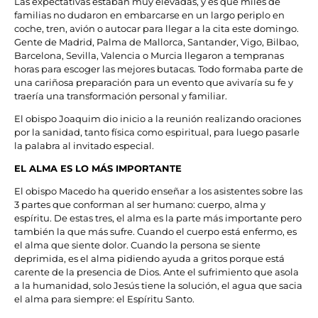
Las expectativas estaban muy elevadas, y es que miles de
familias no dudaron en embarcarse en un largo periplo en
coche, tren, avión o autocar para llegar a la cita este domingo.
Gente de Madrid, Palma de Mallorca, Santander, Vigo, Bilbao,
Barcelona, Sevilla, Valencia o Murcia llegaron a tempranas
horas para escoger las mejores butacas. Todo formaba parte de
una cariñosa preparación para un evento que avivaría su fe y
traería una transformación personal y familiar.
El obispo Joaquim dio inicio a la reunión realizando oraciones
por la sanidad, tanto física como espiritual, para luego pasarle
la palabra al invitado especial.
EL ALMA ES LO MÁS IMPORTANTE
El obispo Macedo ha querido enseñar a los asistentes sobre las
3 partes que conforman al ser humano: cuerpo, alma y
espíritu. De estas tres, el alma es la parte más importante pero
también la que más sufre. Cuando el cuerpo está enfermo, es
el alma que siente dolor. Cuando la persona se siente
deprimida, es el alma pidiendo ayuda a gritos porque está
carente de la presencia de Dios. Ante el sufrimiento que asola
a la humanidad, solo Jesús tiene la solución, el agua que sacia
el alma para siempre: el Espíritu Santo.