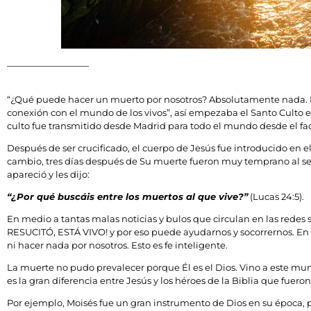
“¿Qué puede hacer un muerto por nosotros? Absolutamente nada. L
conexión con el mundo de los vivos”, así empezaba el Santo Culto 
culto fue transmitido desde Madrid para todo el mundo desde el fa
Después de ser crucificado, el cuerpo de Jesús fue introducido en el
cambio, tres días después de Su muerte fueron muy temprano al sep
apareció y les dijo:
“¿Por qué buscáis entre los muertos al que vive?”
(Lucas 24:5).
En medio a tantas malas noticias y bulos que circulan en las redes s
RESUCITÓ, ESTÁ VIVO! y por eso puede ayudarnos y socorrernos. En l
ni hacer nada por nosotros. Esto es fe inteligente.
La muerte no pudo prevalecer porque Él es el Dios. Vino a este mu
es la gran diferencia entre Jesús y los héroes de la Biblia que fuer
Por ejemplo, Moisés fue un gran instrumento de Dios en su época, p