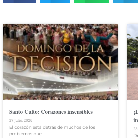
Santo Culto: Corazones insensibles
¡
i
27 julio, 2026
El corazón está detrás de muchos de los
23
problemas que
D