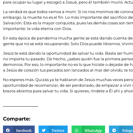
para ocupar su lugar y escogió a Josué, pero él también murió. Ac
La verdad es que todos vamos a morir. Si no nos morimos de coronav
embargo, la muerte no es el fin. Lo más importante del sacrificio d
Salvación. Esta es la mayor conquista, pues las demás cosas son te
importante: la vida eterna con Dios.
En esta época de pandemia mucha gente se está dando cuenta de q
gente que no se está recuperando. Solo Dios puede librarnos. Vivi
Jesús te está dando la oportunidad de salvar tu vida. Basta ser hu
no importa tu pasado. De hecho, ¿sabes quién fue la primera perso
demonios. Por eso, lo importante no es lo que hiciste o dejaste de h
a Jesús de corazón tus pecados son lanzados al mar del olvido, te tor
No esperes más. Quizás ya te hablaron de Jesús muchas veces pero 
oportunidad de recomenzar, de ser perdonado, de empezar a vivir un
brazos abiertos para salvar tu vida. Si quieres, ríndete a Él ahí y ah
Comparte:
Facebook
Twitter
WhatsApp
Teleg