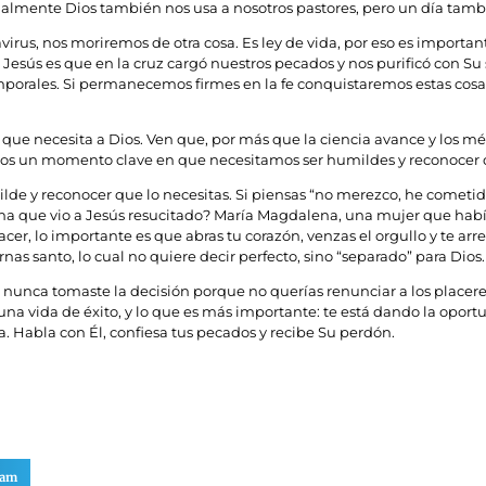
tualmente Dios también nos usa a nosotros pastores, pero un día tam
irus, nos moriremos de otra cosa. Es ley de vida, por eso es import
e Jesús es que en la cruz cargó nuestros pecados y nos purificó con S
mporales. Si permanecemos firmes en la fe conquistaremos estas cosas
ue necesita a Dios. Ven que, por más que la ciencia avance y los 
mos un momento clave en que necesitamos ser humildes y reconocer q
milde y reconocer que lo necesitas. Si piensas “no merezco, he comet
na que vio a Jesús resucitado? María Magdalena, una mujer que había 
acer, lo importante es que abras tu corazón, venzas el orgullo y te a
nas santo, lo cual no quiere decir perfecto, sino “separado” para Dios.
nunca tomaste la decisión porque no querías renunciar a los placere
a vida de éxito, y lo que es más importante: te está dando la oportun
ora. Habla con Él, confiesa tus pecados y recibe Su perdón.
ram