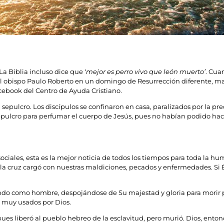
a Biblia incluso dice que
‘mejor es perro vivo que león muerto’
. Cua
el obispo Paulo Roberto en un domingo de Resurrección diferente, m
cebook del Centro de Ayuda Cristiano.
 sepulcro. Los discípulos se confinaron en casa, paralizados por la p
ulcro para perfumar el cuerpo de Jesús, pues no habían podido hacerl
ociales, esta es la mejor noticia de todos los tiempos para toda la hu
a cruz cargó con nuestras maldiciones, pecados y enfermedades. Si É
ndo como hombre, despojándose de Su majestad y gloria para morir p
on muy usados por Dios.
ues liberó al pueblo hebreo de la esclavitud, pero murió. Dios, enton