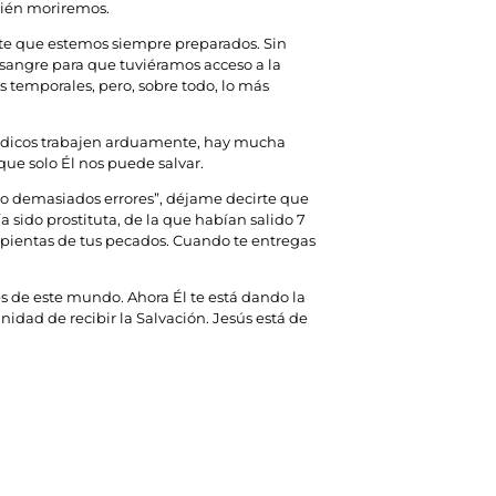
bién moriremos.
ante que estemos siempre preparados. Sin
u sangre para que tuviéramos acceso a la
 temporales, pero, sobre todo, lo más
médicos trabajen arduamente, hay mucha
ue solo Él nos puede salvar.
ido demasiados errores”, déjame decirte que
sido prostituta, de la que habían salido 7
rrepientas de tus pecados. Cuando te entregas
s de este mundo. Ahora Él te está dando la
idad de recibir la Salvación. Jesús está de