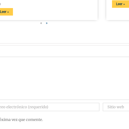
n
Leer »
Leer »
«
»
róxima vez que comente.