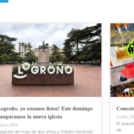
Logroño, ya estamos listos! Este domingo
Conexió
nauguramos la nueva iglesia
21 julio, 2
El pasad
 julio, 2026
de
espués de más de dos años y medio llevando