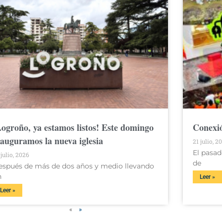
Logroño, ya estamos listos! Este domingo
Conexió
nauguramos la nueva iglesia
21 julio, 2
El pasad
 julio, 2026
de
espués de más de dos años y medio llevando
n
Leer »
Leer »
«
»