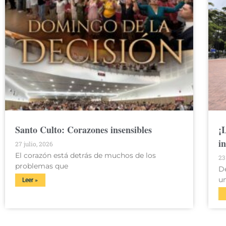
Santo Culto: Corazones insensibles
¡
i
27 julio, 2026
El corazón está detrás de muchos de los
23
problemas que
D
u
Leer »