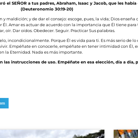
juró el SEÑOR a tus padres, Abraham, Isaac y Jacob, que les había 
(Deuteronomio 30:19-20)
y maldición; y de dar el consejo: escoge, pues, la vida; Dios enseña 
 Él. Amar es actuar de acuerdo con la importancia que Él tiene para 
, oír. Dar oídos. Obedecer. Seguir. Practicar Sus palabras.
elo, incondicionalmente. Porque Él es vida para ti. Es más serio de l
es vivir. Empéñate en conocerle, empéñate en tener intimidad con Él, 
en la Eternidad. Nada es más importante.
n las instrucciones de uso. Empéñate en esa elección, día a día, 
ram