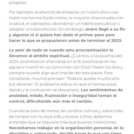
progreso.
Por ejemplo, acabamos de empezar un nuevo año y casi
todos nos hemos fijado metas, la mayoría relacionadas con
la salud, el sobrepeso, abandonar un hábito perjudicial o
adoptar uno beneficioso. Sin embargo,
enero llegó a su fin
y algunos ni si quiera han dado el primer paso para
hacer lo que se propusieron antes de terminar el 2023.
Lo peor de todo es cuando esta procrastinación la
llevamos al ámbito espiritual.
¿Cuántos, a las puertas del
2024, prometieron afianzarse en la fe, bautizarse en las
aguas o invertir en su comunión con Dios? Pasan los días y
siempre sucede algo que impide dar esos pasos. Para
consolarse, muchos piensan: “Todavía queda mucho año
por delante”. El problema radica en que el tiempo pasa
rápido y la motivación se desvanece.
Los sentimientos de
ansiedad, miedo, frustración e inseguridad toman el
control, dificultando aún más el cambio.
Cuando se trata de metas, de cambiar rutinas y, sobre todo,
de romper con la vieja vida y buscar a Dios, debemos
entender que se requiere más que buenas intenciones.
Necesitamos trabajar en la organización personal, en la
disciplina y, sobre todo, decidir hacer lo que uno tiene