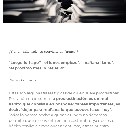
¿Y si el “más tarde” se convierte en “nunca”?
“Luego lo hago”; “el lunes empiezo”; “mañana llamo”;
“el próximo mes lo resuelvo”.
¿Te resulta familiar?
Estas son algunas frases típicas de quien suele procrastinar.
Por si aún no te suena,
la procrastinación es un mal
hábito que consiste en posponer tareas importantes, es
decir, “dejar para mañana lo que puedes hacer hoy”.
Todos lo hemos hecho alguna vez, pero no debemos
permitir que se convierta en una costumbre, ya que este
hábito conlleva emociones negativas y atrasa nuestro