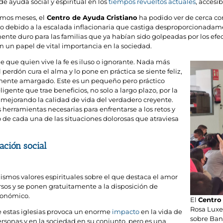
de ayuda social y espiritual en los
tiempos revueltos actuales
, accesib
imos meses, el
Centro de Ayuda Cristiano
ha podido ver de cerca co
vo debido a la escalada inflacionaria que castiga desproporcionada
ente duro para las familias que ya habían sido golpeadas por los ef
 un papel de vital importancia en la sociedad.
que quien vive la fe es iluso o ignorante. Nada más
erdón cura el alma y lo pone en práctica se siente feliz,
mente amargado. Este es un pequeño pero práctico
ente que trae beneficios, no solo a largo plazo, por la
, mejorando la calidad de vida del verdadero creyente.
s herramientas necesarias para enfrentarse a los retos y
 de cada una de las situaciones dolorosas que atraviesa
mación social
smos valores espirituales sobre el que destaca el amor
ursos y se ponen gratuitamente a la disposición de
económico.
El
Centro
Rosa Luxe
e estas iglesias provoca un enorme
impacto
en la vida de
sobre Band
sonas y en la sociedad en su conjunto, pero es una