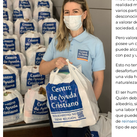
realidad m
varios part
desconocimi
a valorar 
sociedad, a
Pero valor
posee un c
puede alca
con paz y 
Esto no te
desafortun
una vida ho
naturaleza
El ser hum
Quién debe 
albedrío, s
una labor 
que puede 
de
reinser
tipo de ap