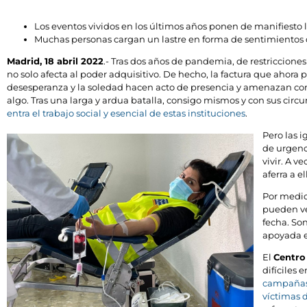
Los eventos vividos en los últimos años ponen de manifiesto l
Muchas personas cargan un lastre en forma de sentimientos
Madrid, 18 abril 2022
.- Tras dos años de pandemia, de restricciones
no solo afecta al poder adquisitivo. De hecho, la factura que ahora
desesperanza y la soledad hacen acto de presencia y amenazan con 
algo. Tras una larga y ardua batalla, consigo mismos y con sus cir
entra el trabajo social y esencial de estas instituciones
.
Pero las i
de urgenc
vivir. A v
aferra a e
Por medio
pueden ve
fecha. Son
apoyada e
El
Centro
difíciles 
campañas 
víctimas 