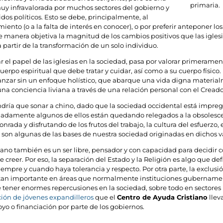
primaria.
uy infravalorada por muchos sectores del gobierno y
idos políticos. Esto se debe, principalmente, al
ento (o a la falta de interés en conocer), o por preferir anteponer los
de manera objetiva la magnitud de los cambios positivos que las igles
 partir de la transformación de un solo individuo.
ar el papel de las iglesias en la sociedad, pasa por valorar primera
uerpo espiritual que debe tratar y cuidar, así como a su cuerpo físico.
nzar sin un enfoque holístico, que abarque una vida digna materia
una conciencia liviana a través de una relación personal con el Creado
ndría que sonar a chino, dado que la sociedad occidental está impre
adamente algunos de ellos están quedando relegados a la obsolescenci
nrada y disfrutando de los frutos del trabajo, la cultura del esfuerzo, 
 son algunas de las bases de nuestra sociedad originadas en dichos v
ano también es un ser libre, pensador y con capacidad para decidir co
creer. Por eso, la separación del Estado y la Religión es algo que defi
iempre y cuando haya tolerancia y respecto. Por otra parte, la exclusió
tan importante en áreas que normalmente instituciones gubernament
tener enormes repercusiones en la sociedad, sobre todo en sectores
ción de jóvenes expandilleros
que el
Centro de Ayuda Cristiano
llev
oyo o financiación por parte de los gobiernos.