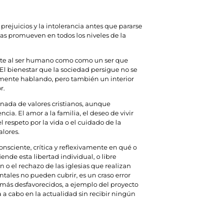
 prejuicios y la intolerancia antes que pararse
ias promueven en todos los niveles de la
mente al ser humano como como un ser que
 El bienestar que la sociedad persigue no se
lmente hablando, pero también un interior
r.
gnada de valores cristianos, aunque
a. El amor a la familia, el deseo de vivir
el respeto por la vida o el cuidado de la
alores.
nsciente, crítica y reflexivamente en qué o
ende esta libertad individual, o libre
n o el rechazo de las iglesias que realizan
ales no pueden cubrir, es un craso error
 más desfavorecidos, a ejemplo del proyecto
a a cabo en la actualidad sin recibir ningún