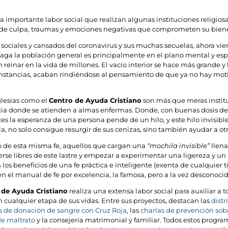
a importante labor social que realizan algunas instituciones religio
 de culpa, traumas y emociones negativas que comprometen su bien
 sociales y cansados del coronavirus y sus muchas secuelas, ahora viene
 paga la población general es principalmente en el plano mental y espi
reinar en la vida de millones. El vacío interior se hace más grande
cunstancias, acaban rindiéndose al pensamiento de que ya no hay mot
glesias como el
Centro de Ayuda Cristiano
son más que meras instituc
ia donde se atienden a almas enfermas. Donde, con buenas dosis de fe
eces la esperanza de una persona pende de un hilo, y este hilo invisible
lla, no solo consigue resurgir de sus cenizas, sino también ayudar a ot
 de esta misma fe, aquellos que cargan una
“mochila invisible”
llena
rse libres de este lastre y empezar a experimentar una ligereza y un 
 los beneficios de una fe práctica e inteligente (exenta de cualquier
n el manual de fe por excelencia, la famosa, pero a la vez desconocid
 de Ayuda Cristiano
realiza una extensa labor social para auxiliar 
en cualquier etapa de sus vidas. Entre sus proyectos, destacan las
distr
de donación de sangre con Cruz Roja
, las
charlas de prevención sob
de maltrato
y la consejería matrimonial y familiar. Todos estos progr