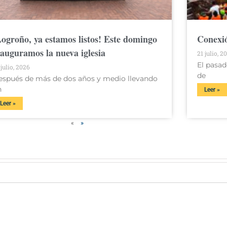
Logroño, ya estamos listos! Este domingo
Conexió
nauguramos la nueva iglesia
21 julio, 2
El pasad
 julio, 2026
de
espués de más de dos años y medio llevando
n
Leer »
Leer »
«
»