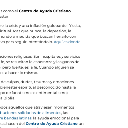
sas como el
Centro de Ayuda Cristiano
estar
 la crisis y una inflación galopante. Y esta,
ritual. Mas que nunca, la depresión, la
 y hondo a medida que buscan llenarlo con
ivo para seguir intentándolo.
Aquí es donde
iones religiosas. Son hospitales y servicios
, se resucitan la esperanza y las ganas de
, pero fuerte, es la fe. Cuando alguien se
ros a hacer lo mismo.
 de culpas, dudas, traumas y emociones,
bienestar espiritual desconocido hasta la
 tipo de fanatismo o sentimentalismo)
a Biblia.
a todos aquellos que atraviesan momentos
ibuciones solidarias de alimentos
, las
re bandas latinas
, la ayuda emocional para
amas hacen del
Centro de Ayuda Cristiano
un