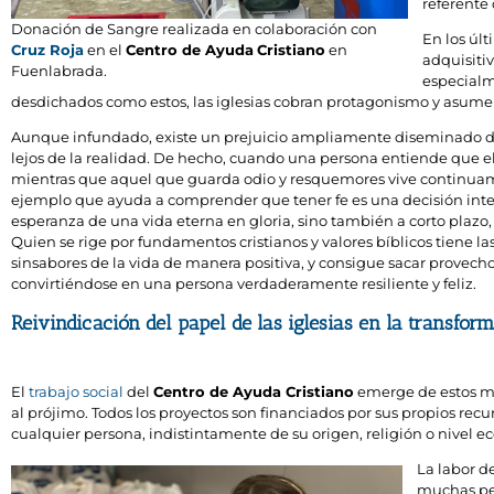
referente 
Donación de Sangre realizada en colaboración con
En los últ
Cruz Roja
en el
Centro de Ayuda
Cristiano
en
adquisiti
Fuenlabrada.
especialm
desdichados como estos, las iglesias cobran protagonismo y asumen
Aunque infundado, existe un prejuicio ampliamente diseminado de 
lejos de la realidad. De hecho, cuando una persona entiende que el p
mientras que aquel que guarda odio y resquemores vive continua
ejemplo que ayuda a comprender que tener fe es una decisión intelig
esperanza de una vida eterna en gloria, sino también a corto plazo
Quien se rige por fundamentos cristianos y valores bíblicos tiene la
sinsabores de la vida de manera positiva, y consigue sacar provecho
convirtiéndose en una persona verdaderamente resiliente y feliz.
Reivindicación del papel de las iglesias en la transfor
El
trabajo social
del
Centro de Ayuda Cristiano
emerge de estos mi
al prójimo. Todos los proyectos son financiados por sus propios rec
cualquier persona, indistintamente de su origen, religión o nivel 
La labor d
muchas per