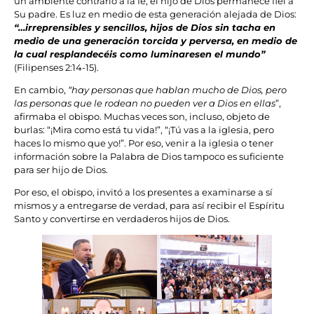
un ambiente contrario a la fe, el hijo de Dios permanece fiel a
Su padre. Es luz en medio de esta generación alejada de Dios:
“…irreprensibles y sencillos, hijos de Dios sin tacha en
medio de una generación torcida y perversa, en medio de
la cual resplandecéis como luminaresen el mundo”
(Filipenses 2:14-15).
En cambio,
“hay personas que hablan mucho de Dios, pero
las personas que le rodean no pueden ver a Dios en ellas
”,
afirmaba el obispo. Muchas veces son, incluso, objeto de
burlas: “¡Mira como está tu vida!”, “¡Tú vas a la iglesia, pero
haces lo mismo que yo!”. Por eso, venir a la iglesia o tener
información sobre la Palabra de Dios tampoco es suficiente
para ser hijo de Dios.
Por eso, el obispo, invitó a los presentes a examinarse a sí
mismos y a entregarse de verdad, para así recibir el Espíritu
Santo y convertirse en verdaderos hijos de Dios.